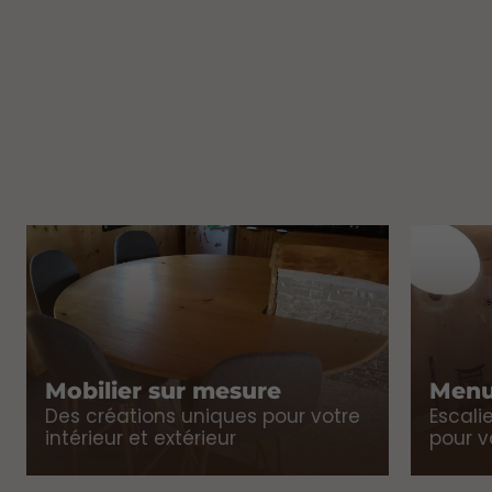
Mobilier sur mesure
Menui
Des créations uniques pour votre
Escalie
intérieur et extérieur
pour v