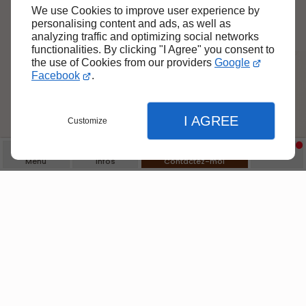
We use Cookies to improve user experience by
personalising content and ads, as well as
analyzing traffic and optimizing social networks
functionalities. By clicking "I Agree" you consent to
the use of Cookies from our providers
Google
Des solutions
Facebook
.
d'aménagement de
véhicules et d'espaces
I AGREE
Customize
de vie pour tous
les
besoins
Menu
Infos
Contactez-moi
Mon savoir-faire ne se limite pas aux
véhicules. Je suis également
passionné
par le travail du bois
. Je réalise tous
Fermer
vos projets de
menuiserie intérieure
,
Fermer
Fermer
tels que la création d'un escalier, la pose
d'un dressing ou encore l'installation