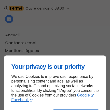
Fermé
⋅ Ouvre demain à 08:00
Accueil
Contactez-moi
Mentions légales
Plan du site
Your privacy is our priority
We use Cookies to improve user experience by
Haut de page
personalising content and ads, as well as
analyzing traffic and optimizing social networks
functionalities. By clicking "I Agree" you consent to
the use of Cookies from our providers
Google
Facebook
.