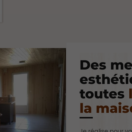
Des me
esthét
toutes
la mai
Je réalise pour v