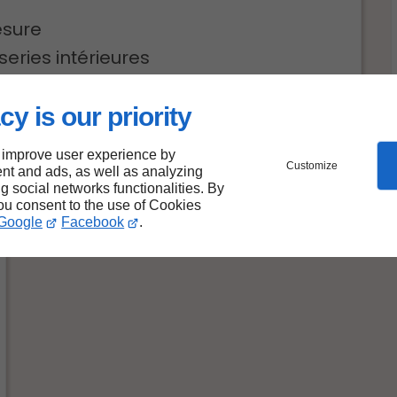
esure
eries intérieures
 menuiseries extérieures
cy is our priority
re
 improve user experience by
Customize
nt and ads, as well as analyzing
ng social networks functionalities. By
you consent to the use of Cookies
Google
Facebook
.