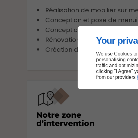
Réalisation de mobilier sur m
Conception et pose de menuis
Conception et installation de
Rénovation de sols
Your priva
Création de cuisine sur mesu
We use Cookies to
personalising conte
traffic and optimizi
clicking "I Agree" 
from our providers
Notre zone
d’intervention