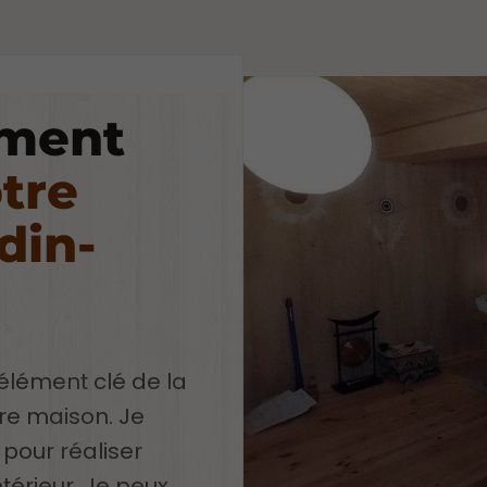
ment
tre
din-
 élément clé de la
tre maison. Je
pour réaliser
érieur. Je peux