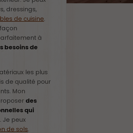
s, dressings,
les de cuisine
.
 façon
parfaitement à
s besoins de
tériaux les plus
is de qualité pour
ants. Mon
proposer
des
onnelles qui
e
. Je peux
on de sols
.