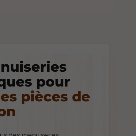
nuiseries
iques pour
les pièces de
son
ous des menuiseries