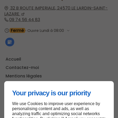
32 B ROUTE IMPERIALE,
24570
LE LARDIN-SAINT-
LAZARE
09 74 56 44 83
Fermé
⋅ Ouvre Lundi à 08:00
Accueil
Contactez-moi
Mentions légales
Plan du site
Your privacy is our priority
We use Cookies to improve user experience by
Haut de page
personalising content and ads, as well as
analyzing traffic and optimizing social networks