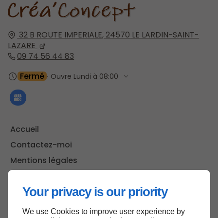
32 B ROUTE IMPERIALE,
24570
LE LARDIN-SAINT-
LAZARE
09 74 56 44 83
Fermé
⋅ Ouvre Lundi à 08:00
Accueil
Contactez-moi
Mentions légales
Plan du site
Your privacy is our priority
We use Cookies to improve user experience by