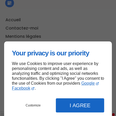
Accueil
Contactez-moi
Mentions légales
Plan du site
Your privacy is our priority
We use Cookies to improve user experience by
Haut de page
personalising content and ads, as well as
analyzing traffic and optimizing social networks
functionalities. By clicking "I Agree" you consent to
the use of Cookies from our providers
Google
Facebook
.
I AGREE
Customize